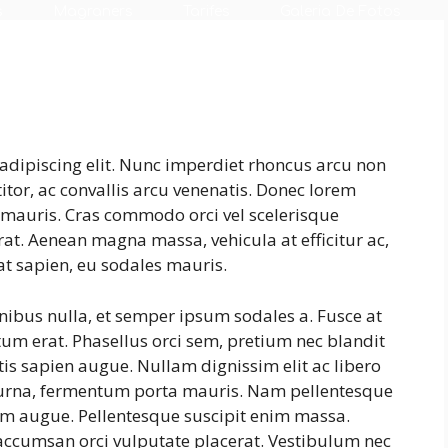
s
Magraners
Tarifes
Galeria De Fotos
adipiscing elit. Nunc imperdiet rhoncus arcu non
tor, ac convallis arcu venenatis. Donec lorem
s mauris. Cras commodo orci vel scelerisque
erat. Aenean magna massa, vehicula at efficitur ac,
at sapien, eu sodales mauris.
inibus nulla, et semper ipsum sodales a. Fusce at
tum erat. Phasellus orci sem, pretium nec blandit
is sapien augue. Nullam dignissim elit ac libero
s urna, fermentum porta mauris. Nam pellentesque
ntum augue. Pellentesque suscipit enim massa.
ccumsan orci vulputate placerat. Vestibulum nec