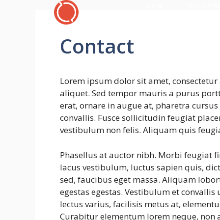
Home
Nosaltre
Contact
Lorem ipsum dolor sit amet, consectetur 
aliquet. Sed tempor mauris a purus portti
erat, ornare in augue at, pharetra cursu
convallis. Fusce sollicitudin feugiat plac
vestibulum non felis. Aliquam quis feugi
Phasellus at auctor nibh. Morbi feugiat f
lacus vestibulum, luctus sapien quis, dic
sed, faucibus eget massa. Aliquam lobort
egestas egestas. Vestibulum et convalli
lectus varius, facilisis metus at, eleme
Curabitur elementum lorem neque, non a